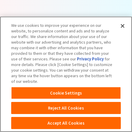
We use cookies to improve your experience on our
website, to personalize content and ads and to analyze
our traffic. We share information about your use of our
website with our advertising and analytics partners, who
may combine it with other information that you have
provided to them or that they have collected from your
use of their services. Please see our
Privacy Policy
for
more details. Please click [Cookie Settings] to customize
your cookie settings. You can withdraw your consent at
any time via the hover button appears on the bottom left
Apple および Apple ロゴは米国その他の国で登録された Apple
of our website.
Inc. の商標です。App Store は Apple Inc. のサービスマークです。
Cookie Settings
Google Play および Google Play ロゴは、Google LLCの商標で
す。
Reject All Cookies
Accept All Cookies
ユニ・チャームHOME
お問い合わせ