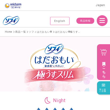
Japan
Menu
商品情報
English
Home
商品一覧
ソフィはだおもい®
はだおもい®極うすスリム400 特に多い夜用ナプキン
購入はこちら
取り扱
い店舗
Night