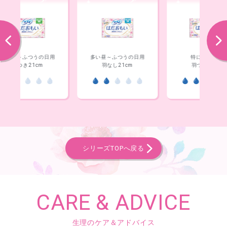
前へ
次へ
用
多い昼～ふつうの日用
特に多い昼用
羽なし21cm
羽つき23cm
シリーズTOPへ戻る
CARE & ADVICE
生理のケア＆アドバイス