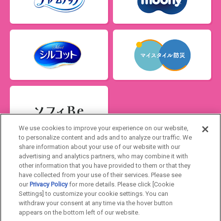
We use cookies to improve your experience on our website,
to personalize content and ads and to analyze our traffic. We
share information about your use of our website with our
advertising and analytics partners, who may combine it with
Japan
other information that you have provided to them or that they
have collected from your use of their services. Please see
our
Privacy Policy
for more details. Please click [Cookie
ユニ・チャームHOME
お問い合わせ
Settings] to customize your cookie settings. You can
withdraw your consent at any time via the hover button
ウェブサイト利用規約
プライバシーポリシー
appears on the bottom left of our website.