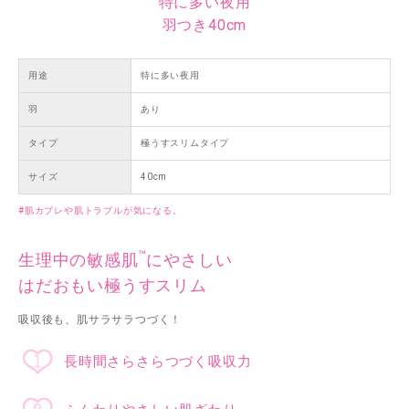
特に多い夜用
羽つき40cm
用途
特に多い夜用
羽
あり
タイプ
極うすスリムタイプ
サイズ
40cm
#肌カブレや肌トラブルが気になる。
™
生理中の敏感肌
にやさしい
はだおもい極うすスリム
吸収後も、肌サラサラつづく！
長時間さらさらつづく吸収力