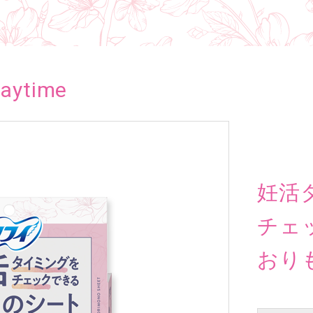
aytime
妊活
チェ
おり