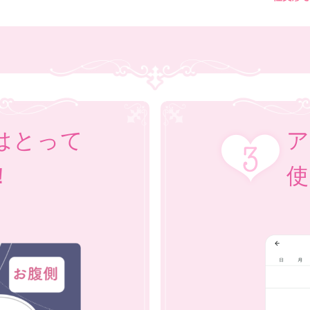
はとって
ア
！
使