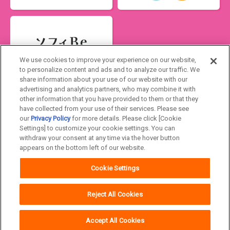
We use cookies to improve your experience on our website,
to personalize content and ads and to analyze our traffic. We
share information about your use of our website with our
advertising and analytics partners, who may combine it with
Japan
other information that you have provided to them or that they
have collected from your use of their services. Please see
our
Privacy Policy
for more details. Please click [Cookie
ユニ・チャームHOME
お問い合わせ
Settings] to customize your cookie settings. You can
withdraw your consent at any time via the hover button
ウェブサイト利用規約
プライバシーポリシー
appears on the bottom left of our website.
公式アカウント コミュニティガイドライ
障がいの表記について
Cookie Settings
ン
Reject All Cookies
Accept All Cookies