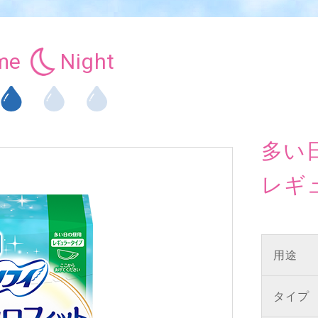
me
Night
多い
レギ
用途
タイプ