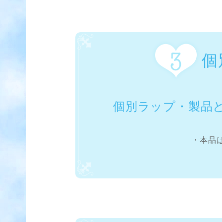
個
個別ラップ・製品
・本品