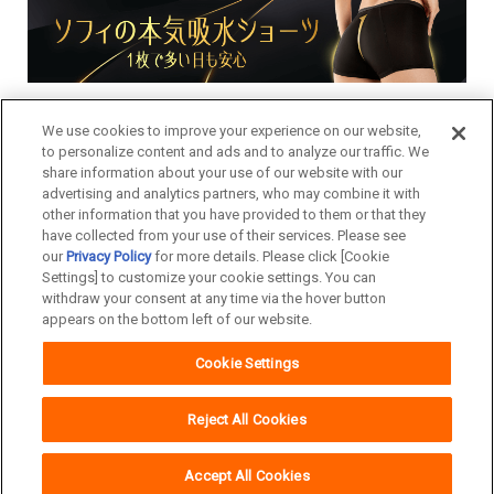
We use cookies to improve your experience on our website,
to personalize content and ads and to analyze our traffic. We
share information about your use of our website with our
advertising and analytics partners, who may combine it with
other information that you have provided to them or that they
have collected from your use of their services. Please see
our
Privacy Policy
for more details. Please click [Cookie
Settings] to customize your cookie settings. You can
withdraw your consent at any time via the hover button
appears on the bottom left of our website.
Cookie Settings
Copyright© Unicharm Corporation
Reject All Cookies
Accept All Cookies