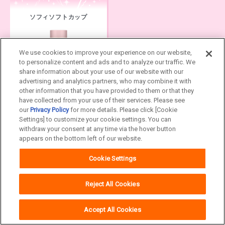
ソフィソフトカップ
We use cookies to improve your experience on our website,
to personalize content and ads and to analyze our traffic. We
share information about your use of our website with our
advertising and analytics partners, who may combine it with
ソフトカップ
other information that you have provided to them or that they
have collected from your use of their services. Please see
our
Privacy Policy
for more details. Please click [Cookie
Settings] to customize your cookie settings. You can
withdraw your consent at any time via the hover button
appears on the bottom left of our website.
Cookie Settings
#ナプキンが洋服にひび
くのがきになる。
Reject All Cookies
Accept All Cookies