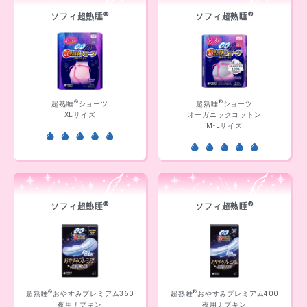
®
®
ソフィ超熟睡
ソフィ超熟睡
®
®
超熟睡
ショーツ
超熟睡
ショーツ
XLサイズ
オーガニックコットン
M-Lサイズ
®
®
ソフィ超熟睡
ソフィ超熟睡
®
®
超熟睡
おやすみプレミアム360
超熟睡
おやすみプレミアム400
夜用ナプキン
夜用ナプキン