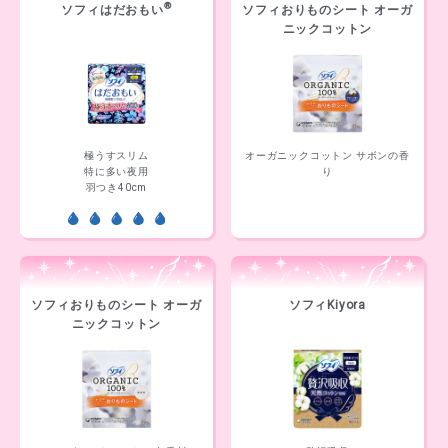
®
ソフィはだおもい
ソフィおりものシート オーガ
ニックコットン
極うすスリム
オーガニックコットン サボンの香
特に多い夜用
り
羽つき40cm
ソフィおりものシート オーガ
ソフィKiyora
ニックコットン