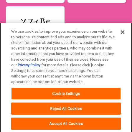
We use cookies to improve your experience on our website,
to personalize content and ads and to analyze our traffic. We
share information about your use of our website with our
advertising and analytics partners, who may combine it with
Japan
other information that you have provided to them or that they
have collected from your use of their services. Please see
our
Privacy Policy
for more details. Please click [Cookie
ユニ・チャームHOME
お問い合わせ
Settings] to customize your cookie settings. You can
withdraw your consent at any time via the hover button
ウェブサイト利用規約
プライバシーポリシー
appears on the bottom left of our website.
公式アカウント コミュニティガイドライ
障がいの表記について
Cookie Settings
ン
Reject All Cookies
Accept All Cookies