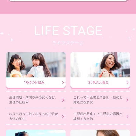
LIFE STAGE
ライフステージ
10代のお悩み
20代のお悩み
生理周期・期間や体の変化など、
これって不正出血？原因・症状と
生理の仕組み
対処法を解説
おりものって何？おりもので分か
生理痛が悪化！？生理痛の原因と
る体の変化
緩和する方法