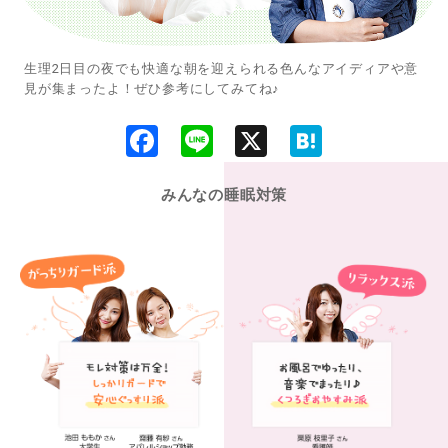
生理2日目の夜でも快適な朝を迎えられる色んなアイディアや意
見が集まったよ！ぜひ参考にしてみてね♪
F
L
X
H
a
i
a
c
n
t
e
e
e
みんなの睡眠対策
b
n
o
a
o
k