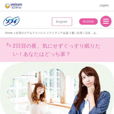
Japan
Menu
商品情報
English
Home
生理のケア＆アドバイス
アイディア会議
重い生理二日目。みんなはどう過ごしてる？
2日目の夜、気にせずぐっすり眠りた
い！あなたはどっち派？