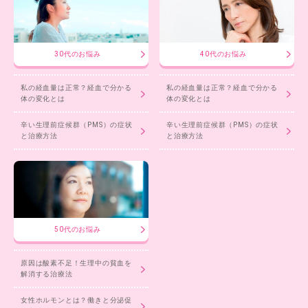
30代のお悩み
40代のお悩み
私の経血量は正常？経血で分かる
私の経血量は正常？経血で分かる
体の変化とは
体の変化とは
辛い生理前症候群（PMS）の症状
辛い生理前症候群（PMS）の症状
と治療方法
と治療方法
50代のお悩み
原因は酸素不足！生理中の貧血を
解消する治療法
女性ホルモンとは？働きと分泌促