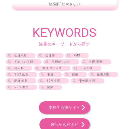
™
敏感肌
にやさしい
KEYWORDS
注目のキーワードから探す
生理不順
生理痛
PMS
初めての生理
生理がこない
生理 運動
婦人科
生理 ストレス
不正出血
30代 生理
不妊
妊娠
生理周期
閉経 前兆
40代 生理
更年期 生理
50代 生理
閉経
受験生応援サイト
妊活からだナビ