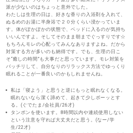
派が少ないのはちょっと意外でした。
わたしは生理の日は、好きな香りの入浴剤を入れて、
ぬるめのお湯に半身浴で２０分くらい浸かっていま
す。体がぽかぽかの状態で、ベッドに入るのが気持ち
いいんですよ。そしてそのまま朝までぐっすりです☆
もちろんモレの心配ってみんなありますよね。だから
対策する方が多いのも納得です。でも、生理の日こ
そ“癒しの時間”も大事だと思っています。モレ対策を
バッチリして、自分なりのリラックス方法でゆっくり
眠れることが一番良いのかもしれませんね。
私は「寝よう」と思うと逆にもっと眠れなくなる。
眠れないなら潔く諦めて、起きて少しボーッとす
る。(ぐでたま/会社員/26才)
タンポンを使います。8時間以内や連続使用しない
という注意を守れば大丈夫だと思う。(なー/学
生/22才)