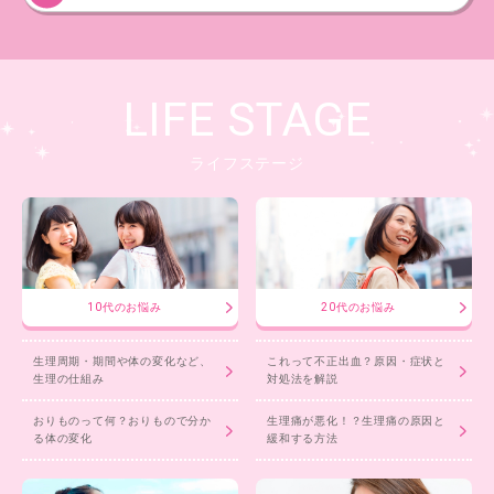
LIFE STAGE
ライフステージ
10代のお悩み
20代のお悩み
生理周期・期間や体の変化など、
これって不正出血？原因・症状と
生理の仕組み
対処法を解説
おりものって何？おりもので分か
生理痛が悪化！？生理痛の原因と
る体の変化
緩和する方法