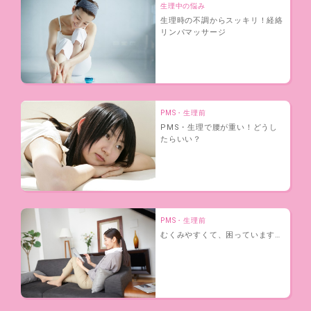
生理中の悩み
生理時の不調からスッキリ！経絡
リンパマッサージ
PMS・生理前
PMS・生理で腰が重い！どうし
たらいい？
PMS・生理前
むくみやすくて、困っています…