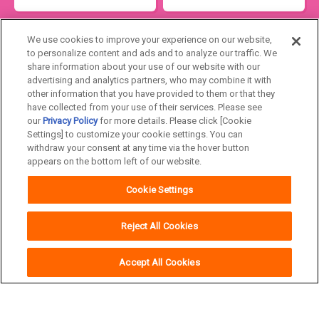
We use cookies to improve your experience on our website,
to personalize content and ads and to analyze our traffic. We
share information about your use of our website with our
advertising and analytics partners, who may combine it with
other information that you have provided to them or that they
have collected from your use of their services. Please see
our
Privacy Policy
for more details. Please click [Cookie
Japan
Settings] to customize your cookie settings. You can
withdraw your consent at any time via the hover button
appears on the bottom left of our website.
ユニ・チャームHOME
お問い合わせ
Cookie Settings
ウェブサイト利用規約
プライバシーポリシー
Reject All Cookies
公式アカウント コミュニティガイドライ
障がいの表記について
ン
Accept All Cookies