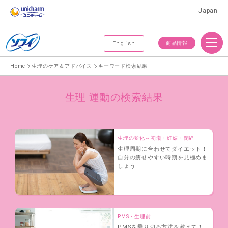
Japan
Menu
商品情報
English
Home
生理のケア＆アドバイス
キーワード検索結果
生理 運動の検索結果
生理の変化～初潮・妊娠・閉経
生理周期に合わせてダイエット！
自分の痩せやすい時期を見極めま
しょう
PMS・生理前
PMSを乗り切る方法を教えて！