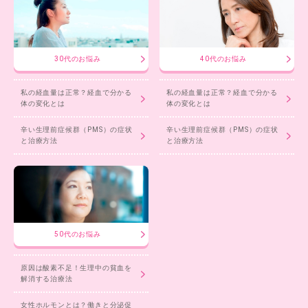
30代のお悩み
40代のお悩み
私の経血量は正常？経血で分かる
私の経血量は正常？経血で分かる
体の変化とは
体の変化とは
辛い生理前症候群（PMS）の症状
辛い生理前症候群（PMS）の症状
と治療方法
と治療方法
50代のお悩み
原因は酸素不足！生理中の貧血を
解消する治療法
女性ホルモンとは？働きと分泌促