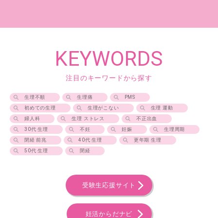
KEYWORDS
注目のキーワードから探す
生理不順
生理痛
PMS
初めての生理
生理がこない
生理 運動
婦人科
生理 ストレス
不正出血
30代 生理
不妊
妊娠
生理周期
閉経 前兆
40代 生理
更年期 生理
50代 生理
閉経
受験生応援サイト
妊活からだナビ