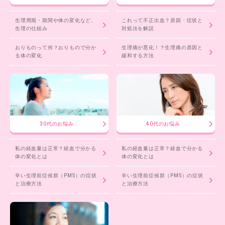
生理周期・期間や体の変化など、
これって不正出血？原因・症状と
生理の仕組み
対処法を解説
おりものって何？おりもので分か
生理痛が悪化！？生理痛の原因と
る体の変化
緩和する方法
30代のお悩み
40代のお悩み
私の経血量は正常？経血で分かる
私の経血量は正常？経血で分かる
体の変化とは
体の変化とは
辛い生理前症候群（PMS）の症状
辛い生理前症候群（PMS）の症状
と治療方法
と治療方法