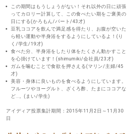
この期間はもうしょうがない！それ以外の日に頑張
ってカロリー計算して、この食べたい期をご褒美の
日にする(かろもん/パート/43才)
豆乳ココアを飲んで満足感を得たり、お腹が空いた
ら軽い運動や半身浴をするようにしているよ！(り
く/学生/19才)
食べた分、半身浴をしたり体をたくさん動かすこと
を心掛けています！(shimumiki/会社員/23才)
ガムを噛むことで食欲を押さえる(マリン/主婦/45
才)
美容・身体に良いものを食べるようにしています。
フルーツやヨーグルト、ざくろ酢、たまにココアな
ど…。(まい/学生)
アイディア投票集計期間：2015年11月2日～11月30
日