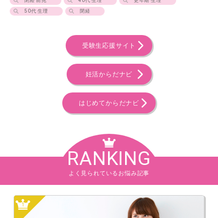
閉経 前兆
40代 生理
更年期 生理
50代 生理
閉経
受験生応援サイト
妊活からだナビ
はじめてからだナビ
RANKING
よく見られているお悩み記事
1