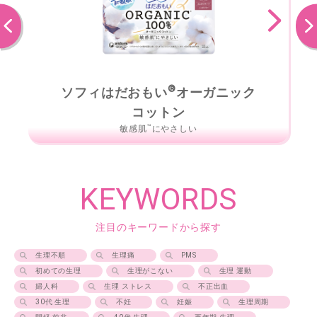
前へ
次へ
®
ソフィはだおもい
オーガニック
コットン
™
敏感肌
にやさしい
KEYWORDS
注目のキーワードから探す
生理不順
生理痛
PMS
初めての生理
生理がこない
生理 運動
婦人科
生理 ストレス
不正出血
30代 生理
不妊
妊娠
生理周期