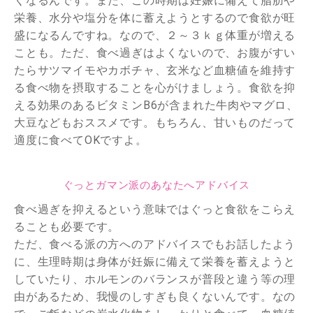
くなるんです。また、この時期は妊娠に備えて脂肪や
栄養、水分や塩分を体に蓄えようとするので食欲が旺
盛になるんですね。なので、２～３ｋｇ体重が増える
ことも。ただ、食べ過ぎはよくないので、お腹がすい
たらサツマイモやカボチャ、玄米など血糖値を維持す
る食べ物を摂取することを心がけましょう。食欲を抑
える効果のあるビタミンB6が含まれた牛肉やマグロ、
大豆などもおススメです。もちろん、甘いものだって
適度に食べてOKですよ。
ぐっとガマン派のあなたへアドバイス
食べ過ぎを抑えるという意味ではぐっと食欲をこらえ
ることも必要です。
ただ、食べる派の方へのアドバイスでもお話したよう
に、生理時期は身体が妊娠に備えて栄養を蓄えようと
していたり、ホルモンのバランスが普段と違う等の理
由があるため、我慢のしすぎも良くないんです。なの