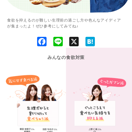
食欲を抑えるのが難しい生理前の過ごし方や色んなアイディア
が集まったよ！ぜひ参考にしてみてね♪
F
L
X
H
a
i
a
c
n
t
e
e
e
みんなの食欲対策
b
n
o
a
o
k