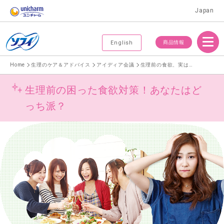
Japan
Menu
商品情報
English
Home
生理のケア＆アドバイス
アイディア会議
生理前の食欲、実は9割以上の人は我慢しない！
生理前の困った食欲対策！あなたはど
っち派？