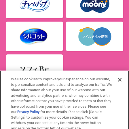
閉じる
We use cookies to improve your experience on our website,
ソフィの生理管理アプリ
to personalize content and ads and to analyze our traffic. We
ソフィBe
share information about your use of our website with our
advertising and analytics partners, who may combine it with
Japan
other information that you have provided to them or that they
have collected from your use of their services. Please see
our
Privacy Policy
for more details. Please click [Cookie
ユニ・チャームHOME
お問い合わせ
Settings] to customize your cookie settings. You can
withdraw your consent at any time via the hover button
ウェブサイト利用規約
プライバシーポリシー
appears on the bottom left of our website.