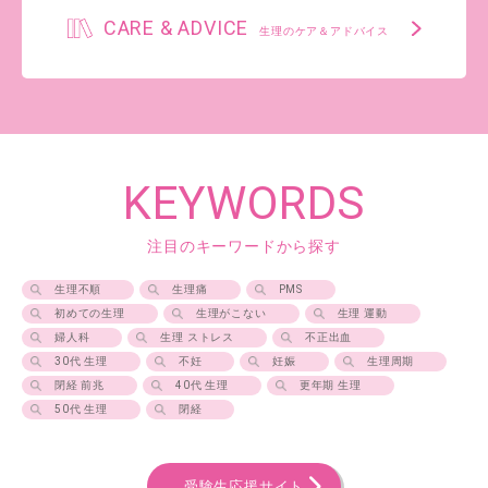
CARE & ADVICE
生理のケア＆アドバイス
KEYWORDS
注目のキーワードから探す
生理不順
生理痛
PMS
初めての生理
生理がこない
生理 運動
婦人科
生理 ストレス
不正出血
30代 生理
不妊
妊娠
生理周期
閉経 前兆
40代 生理
更年期 生理
50代 生理
閉経
受験生応援サイト