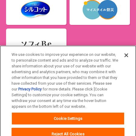
We use cookies to improve your experience on our website,
to personalize content and ads and to analyze our traffic. We
share information about your use of our website with our
advertising and analytics partners, who may combine it with
Japan
other information that you have provided to them or that they
have collected from your use of their services. Please see
our
Privacy Policy
for more details. Please click [Cookie
ユニ・チャームHOME
お問い合わせ
Settings] to customize your cookie settings. You can
withdraw your consent at any time via the hover button
ウェブサイト利用規約
プライバシーポリシー
appears on the bottom left of our website.
公式アカウント コミュニティガイドライ
障がいの表記について
Cookie Settings
ン
Reject All Cookies