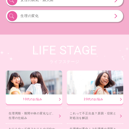
女性の病気・婦人病
生理の変化
LIFE STAGE
ライフステージ
10代のお悩み
20代のお悩み
生理周期・期間や体の変化など、
これって不正出血？原因・症状と
生理の仕組み
対処法を解説
おりものって何？おりもので分か
生理痛が悪化！？生理痛の原因と