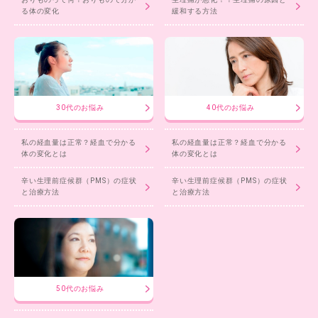
る体の変化
緩和する方法
30代のお悩み
40代のお悩み
私の経血量は正常？経血で分かる
私の経血量は正常？経血で分かる
体の変化とは
体の変化とは
辛い生理前症候群（PMS）の症状
辛い生理前症候群（PMS）の症状
と治療方法
と治療方法
50代のお悩み