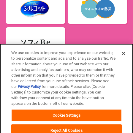
We use cookies to improve your experience on our website,
to personalize content and ads and to analyze our traffic. We
share information about your use of our website with our
advertising and analytics partners, who may combine it with
Japan
other information that you have provided to them or that they
have collected from your use of their services. Please see
our
Privacy Policy
for more details. Please click [Cookie
ユニ・チャームHOME
お問い合わせ
Settings] to customize your cookie settings. You can
withdraw your consent at any time via the hover button
ウェブサイト利用規約
プライバシーポリシー
appears on the bottom left of our website.
公式アカウント コミュニティガイドライ
障がいの表記について
Cookie Settings
ン
Reject All Cookies