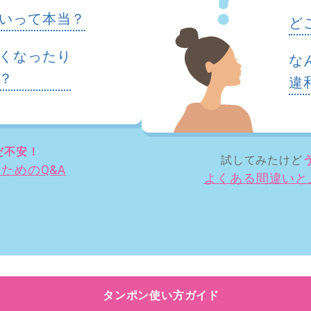
いって本当？
ど
くなったり
な
？
違
だ不安！
試してみたけど
ためのQ&A
よくある間違いと
タンポン使い方ガイド