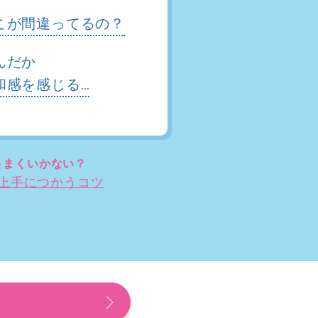
こが間違ってるの？
んだか
和感を感じる…
うまくいかない？
上手につかうコツ