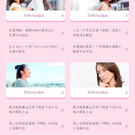
10代のお悩み
20代のお悩み
生理周期・期間や体の変化など、
これって不正出血？原因・症状と
生理の仕組み
対処法を解説
おりものって何？おりもので分か
生理痛が悪化！？生理痛の原因と
る体の変化
緩和する方法
30代のお悩み
40代のお悩み
私の経血量は正常？経血で分かる
私の経血量は正常？経血で分かる
体の変化とは
体の変化とは
辛い生理前症候群（PMS）の症状
辛い生理前症候群（PMS）の症状
と治療方法
と治療方法