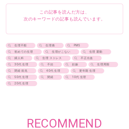
この記事を読んだ方は、
次のキーワードの記事も読んでいます。
生理不順
生理痛
PMS
初めての生理
生理がこない
生理 運動
婦人科
生理 ストレス
不正出血
30代 生理
不妊
妊娠
生理周期
閉経 前兆
40代 生理
更年期 生理
50代 生理
閉経
10代 生理
20代 生理
RECOMMEND