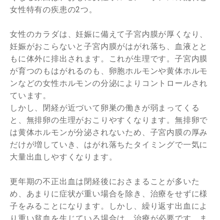
女性特有の疾患の2つ。
女性のカラダは、妊娠に備えて子宮内膜が厚くなり、
妊娠がおこらないと子宮内膜がはがれ落ち、血液とと
もに体外に排出されます。これが生理です。子宮内膜
が育つのもはがれるのも、卵胞ホルモンや黄体ホルモ
ンなどの女性ホルモンの分泌によりコントロールされ
ています。
しかし、閉経が近づいて卵巣の働きが弱まってくる
と、無排卵の生理がおこりやすくなります。無排卵で
は黄体ホルモンが分泌されないため、子宮内膜の厚み
だけが増していき、はがれ落ちたタイミングで一気に
大量出血しやすくなります。
更年期の不正出血は閉経後におさまることが多いた
め、あまりに症状が重い場合を除き、治療をせずに様
子をみることになります。しかし、繰り返す出血によ
り重い貧血を生じている場合は、治療が必要です。ま