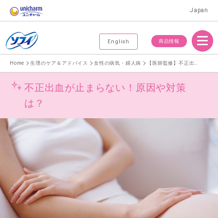
Japan
Menu
商品情報
English
Home
生理のケア＆アドバイス
女性の病気・婦人病
【医師監修】不正出血が止まらない時の対処法
不正出血が止まらない！原因や対策
は？