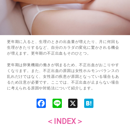
更年期に入ると、生理のときの出血量が増えたり、月に何回も
生理がきたりするなど、自分のカラダの変化に驚かされる機会
が増えます。更年期の不正出血もそのひとつ。
更年期は卵巣機能の働きが弱まるため、不正出血がおこりやす
くなります。また、不正出血の原因は女性ホルモンバランスの
乱れだけではなく、女性器の疾患が原因となっている場合もあ
るため注意が必要です。ここでは、不正出血が止まらない場合
に考えられる原因や対処法について紹介します。
F
L
X
H
a
i
a
c
n
t
e
e
e
b
n
＜INDEX＞
o
a
o