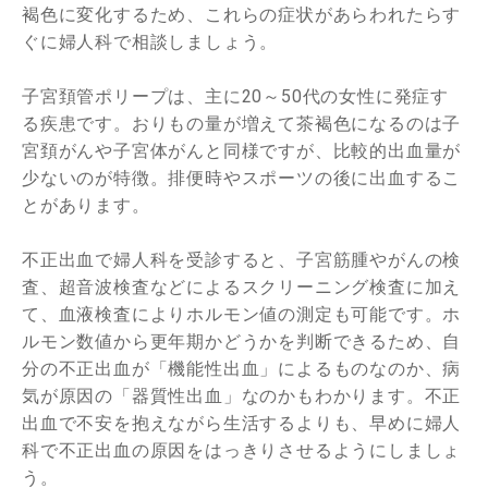
褐色に変化するため、これらの症状があらわれたらす
ぐに婦人科で相談しましょう。
子宮頚管ポリープは、主に20～50代の女性に発症す
る疾患です。おりもの量が増えて茶褐色になるのは子
宮頚がんや子宮体がんと同様ですが、比較的出血量が
少ないのが特徴。排便時やスポーツの後に出血するこ
とがあります。
不正出血で婦人科を受診すると、子宮筋腫やがんの検
査、超音波検査などによるスクリーニング検査に加え
て、血液検査によりホルモン値の測定も可能です。ホ
ルモン数値から更年期かどうかを判断できるため、自
分の不正出血が「機能性出血」によるものなのか、病
気が原因の「器質性出血」なのかもわかります。不正
出血で不安を抱えながら生活するよりも、早めに婦人
科で不正出血の原因をはっきりさせるようにしましょ
う。