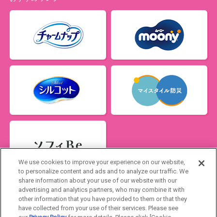
閉じる
We use cookies to improve your experience on our website,
ソフィの生理管理アプリ
to personalize content and ads and to analyze our traffic. We
ソフィBe
share information about your use of our website with our
advertising and analytics partners, who may combine it with
Japan
other information that you have provided to them or that they
have collected from your use of their services. Please see