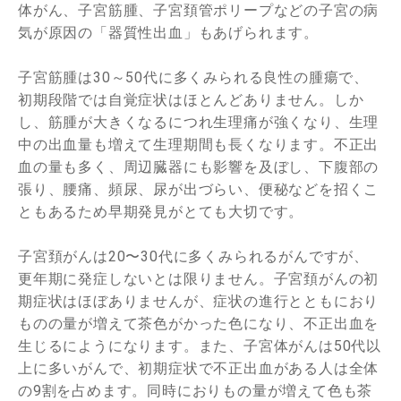
体がん、子宮筋腫、子宮頚管ポリープなどの子宮の病
気が原因の「器質性出血」もあげられます。
子宮筋腫は30～50代に多くみられる良性の腫瘍で、
初期段階では自覚症状はほとんどありません。しか
し、筋腫が大きくなるにつれ生理痛が強くなり、生理
中の出血量も増えて生理期間も長くなります。不正出
血の量も多く、周辺臓器にも影響を及ぼし、下腹部の
張り、腰痛、頻尿、尿が出づらい、便秘などを招くこ
ともあるため早期発見がとても大切です。
子宮頚がんは20〜30代に多くみられるがんですが、
更年期に発症しないとは限りません。子宮頚がんの初
期症状はほぼありませんが、症状の進行とともにおり
ものの量が増えて茶色がかった色になり、不正出血を
生じるにようになります。また、子宮体がんは50代以
上に多いがんで、初期症状で不正出血がある人は全体
の9割を占めます。同時におりもの量が増えて色も茶